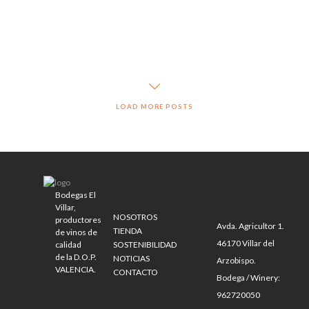
LOAD MORE POSTS
Bodegas El
Villar,
NOSOTROS
productores
Avda. Agricultor 1.
TIENDA
de vinos de
46170 Villar del
calidad
SOSTENIBILIDAD
de la D.O.P.
NOTICIAS
Arzobispo.
VALENCIA.
CONTACTO
Bodega / Winery:
962720050