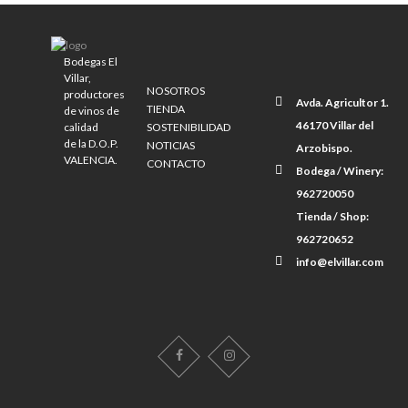
Bodegas El
Villar,
NOSOTROS
productores
Avda. Agricultor 1.
TIENDA
de vinos de
46170 Villar del
calidad
SOSTENIBILIDAD
de la D.O.P.
NOTICIAS
Arzobispo.
VALENCIA.
CONTACTO
Bodega / Winery:
962720050
Tienda / Shop:
962720652
info@elvillar.com