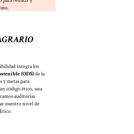
o para reducir y
bono.
AGRARIO
bilidad integra los
ostenible (ODS)
de la
 y metas para
un código ético, una
eramos auditorías
uar nuestro nivel de
Etico.