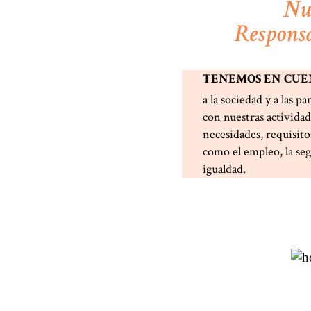
Nue
Responsa
TENEMOS EN CUEN
a la sociedad y a las p
con nuestras activida
necesidades, requisito
como el empleo, la segu
igualdad.