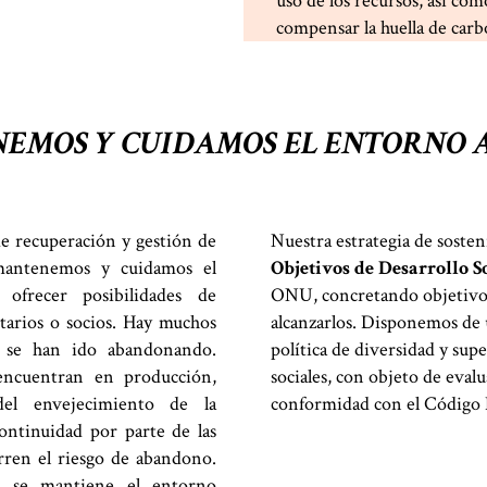
uso de los recursos, así com
compensar la huella de car
EMOS Y CUIDAMOS EL ENTORNO 
e recuperación y gestión de
Nuestra estrategia de sosteni
mantenemos y cuidamos el
Objetivos de Desarrollo S
 ofrecer posibilidades de
ONU, concretando objetivos
etarios o socios. Hay muchos
alcanzarlos. Disponemos de 
e se han ido abandonando.
política de diversidad y sup
ncuentran en producción,
sociales, con objeto de eval
el envejecimiento de la
conformidad con el Código 
continuidad por parte de las
rren el riesgo de abandono.
 se mantiene el entorno