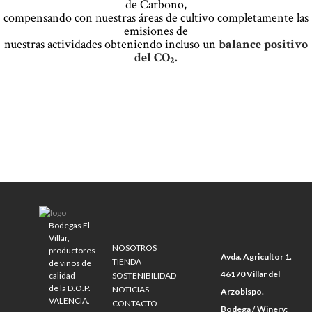
de Carbono,
compensando con nuestras áreas de cultivo completamente las
emisiones de
nuestras actividades obteniendo incluso un
balance positivo
del CO
.
2
Bodegas El
Villar,
NOSOTROS
productores
Avda. Agricultor 1.
TIENDA
de vinos de
46170 Villar del
calidad
SOSTENIBILIDAD
de la D.O.P.
NOTICIAS
Arzobispo.
VALENCIA.
CONTACTO
Bodega / Winery: