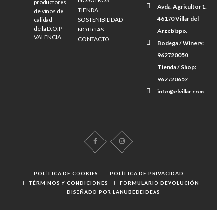
NOSOTROS
productores
Avda. Agricultor 1.
TIENDA
de vinos de
46170 Villar del
calidad
SOSTENIBILIDAD
de la D.O.P.
NOTICIAS
Arzobispo.
VALENCIA.
CONTACTO
Bodega / Winery:
962720050
Tienda / Shop:
962720652
info@elvillar.com
POLÍTICA DE COOKIES
POLÍTICA DE PRIVACIDAD
TÉRMINOS Y CONDICIONES
FORMULARIO DEVOLUCIÓN
DISEÑADO POR LANUBEDEIDEAS