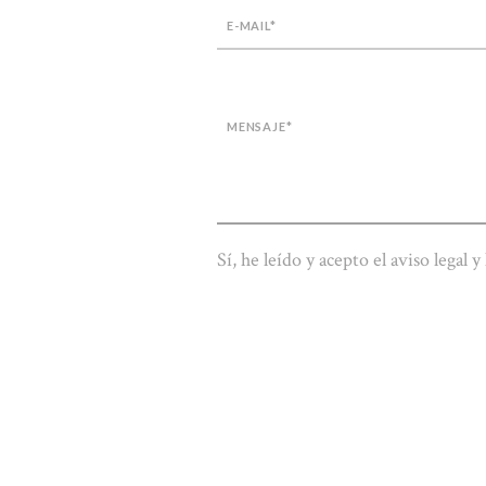
Please leave this field empty.
Sí, he leído y acepto el aviso legal y