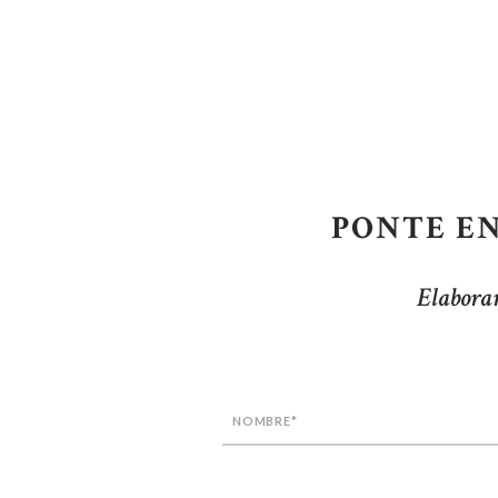
PONTE E
Elaboram