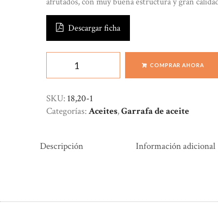
afrutados, con muy buena estructura y gran calidad
Descargar ficha
Serran'Oli
COMPRAR AHORA
Aceite
de
Oliva
SKU:
18,20-1
Virgen
Categorías:
Aceites
,
Garrafa de aceite
2
Lts.
cantidad
Descripción
Información adicional