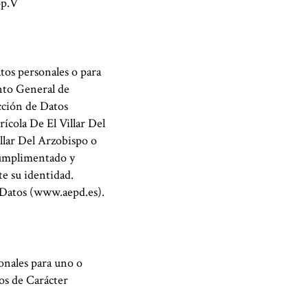
op.V
atos personales o para
ento General de
cción de Datos
rícola De El Villar Del
llar Del Arzobispo o
cumplimentado y
e su identidad.
 Datos (www.aepd.es).
onales para uno o
os de Carácter