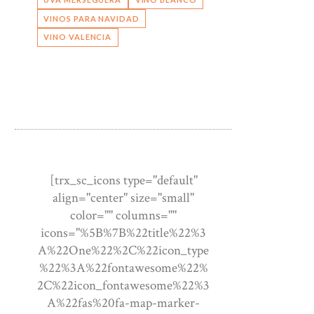
VINOS PARA NAVIDAD
VINO VALENCIA
[trx_sc_icons type="default"
align="center" size="small"
color="" columns=""
icons="%5B%7B%22title%22%3
A%22One%22%2C%22icon_type
%22%3A%22fontawesome%22%
2C%22icon_fontawesome%22%3
A%22fas%20fa-map-marker-