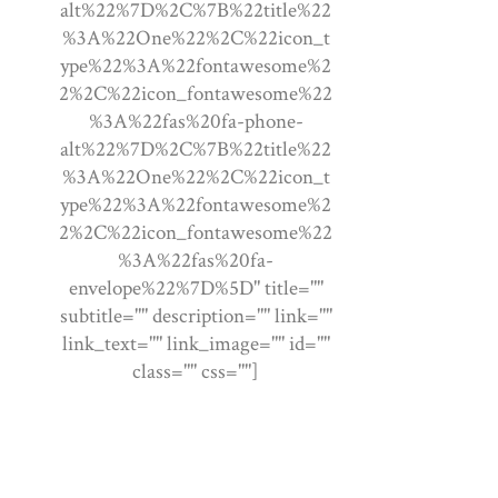
alt%22%7D%2C%7B%22title%22
%3A%22One%22%2C%22icon_t
ype%22%3A%22fontawesome%2
2%2C%22icon_fontawesome%22
%3A%22fas%20fa-phone-
alt%22%7D%2C%7B%22title%22
%3A%22One%22%2C%22icon_t
ype%22%3A%22fontawesome%2
2%2C%22icon_fontawesome%22
%3A%22fas%20fa-
envelope%22%7D%5D" title=""
subtitle="" description="" link=""
link_text="" link_image="" id=""
class="" css=""]
Avda. Agricultor 1.
46170 Villar del Arzobispo.
Bodega / Winery: 962720050
Tienda / Shop: 962720652