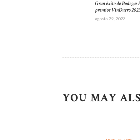
Gran éxito de Bodegas El
Previous
ENTRADAS
premios VinDuero 202
post:
agosto 29, 2023
YOU MAY ALS